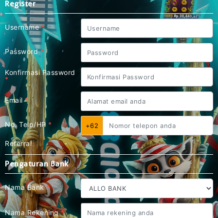
Register
Username
*
Password
*
Konfirmasi Password
*
Email
*
No. Telp/HP
*
+62
Referral
-
Pengaturan Bank
Nama Bank
*
Nama Rekening
*