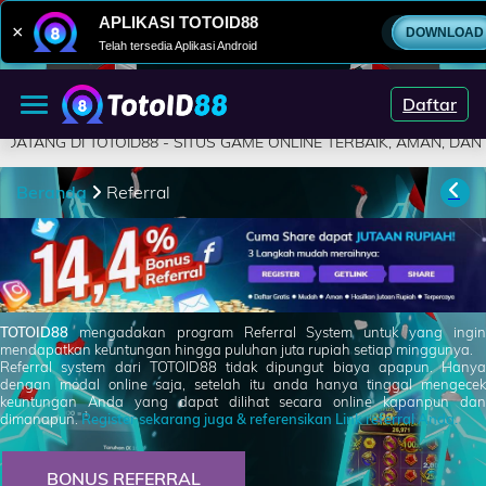
APLIKASI TOTOID88
×
DOWNLOAD
Telah tersedia Aplikasi Android
BERANDA
Daftar
NEWS :
TANG DI TOTOID88 - SITUS GAME ONLINE TERBAIK, AMAN, DAN 
DAFTAR
Beranda
Referral
TOGEL
LIVE
CASINO
SLOT
GAMES
TOTOID88
mengadakan program Referral System untuk yang ingin
mendapatkan keuntungan hingga puluhan juta rupiah setiap minggunya.
DEPOSIT
Referral system dari TOTOID88 tidak dipungut biaya apapun. Hanya
dengan modal online saja, setelah itu anda hanya tinggal mengecek
keuntungan Anda yang dapat dilihat secara online kapanpun dan
HISTORY
dimanapun.
Register sekarang juga & referensikan Link referral Anda.
REFERRAL
BONUS REFERRAL